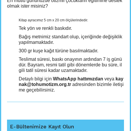
En mutlu gününüzde otizmli çocukların eğitimine destek
olmak ister misiniz?
Kitap ayracımız 5 cm x 20 cm ölçülerindedir.
Tek yön ve renkli baskıdır.
Bağış metnimiz standart olup, içeriğinde değişiklik
yapılmamaktadır.
300 gr kuşe kağıt türüne basılmaktadır.
Teslimat süresi, baskı onayının ardından 7 iş günü
dür. Bayram, resmi tatil gibi dönemlerde bu süre, il
gili tatil süresi kadar uzamaktadır.
Detaylı bilgi için
WhatsApp hattımızdan
veya
kay
nak@tohumotizm.org.tr
adresinden bizimle iletişi
me geçebilirsiniz.
E-Bültenimize Kayıt Olun