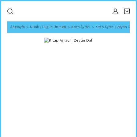
Anasayfa
Nikah / Düğün Ürünleri
Kitap Ayracı
Kitap Ayracı | Zeytin Dalı