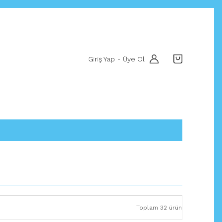
Giriş Yap
Üye Ol
-
Toplam 32 ürün