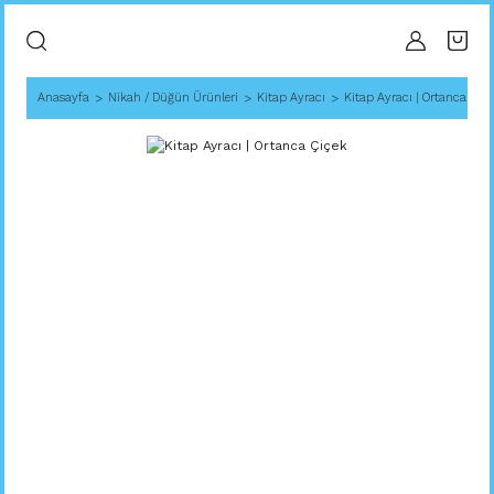
Anasayfa
Nikah / Düğün Ürünleri
Kitap Ayracı
Kitap Ayracı | Ortanca Çiçe