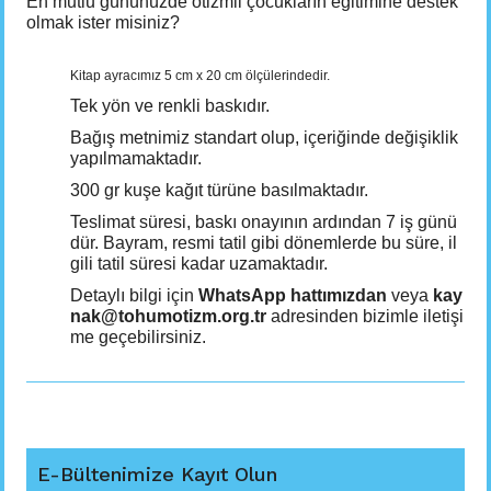
En mutlu gününüzde otizmli çocukların eğitimine destek
olmak ister misiniz?
Kitap ayracımız 5 cm x 20 cm ölçülerindedir.
Tek yön ve renkli baskıdır.
Bağış metnimiz standart olup, içeriğinde değişiklik
yapılmamaktadır.
300 gr kuşe kağıt türüne basılmaktadır.
Teslimat süresi, baskı onayının ardından 7 iş günü
dür. Bayram, resmi tatil gibi dönemlerde bu süre, il
gili tatil süresi kadar uzamaktadır.
Detaylı bilgi için
WhatsApp hattımızdan
veya
kay
nak@tohumotizm.org.tr
adresinden bizimle iletişi
me geçebilirsiniz.
E-Bültenimize Kayıt Olun